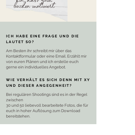
hin, dass zum
buchen motiviert
ICH HABE EINE FRAGE UND DIE
LAUTET SO?
Am Besten ihr schreibt mir über das
Kontaktformular oder eine Email. Erzählt mir
von euren Plänen und ich erstelle euch
gerne ein individuelles Angebot.
WIE VERHÄLT ES SICH DENN MIT XY
UND DIESER ANGEGENHEIT?
Bei regulären Shootings sind es in der Regel
zwischen
30 und 50 liebevoll bearbeitete Fotos, die für
euch in hoher Auflösung zum Download
bereitstehen.
WIE VERHÄLT ES SICH DENN MIT XY
UND DIESER ANGEGENHEIT?