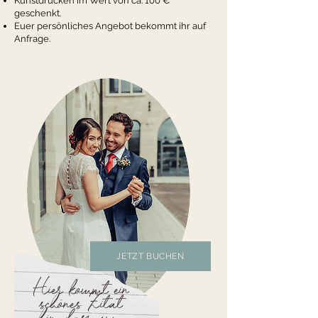
Kunstdrucken im Wert von ca. 100 €
geschenkt.
Euer persönliches Angebot bekommt ihr auf
Anfrage.
JETZT BUCHEN
Hier kommt ein
schönes Zitat